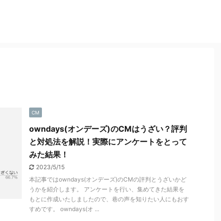
映画
結婚・恋愛
ゲー
CM
owndays(オンデーズ)のCMはうざい？評判
と対処法を解説！実際にアンケートをとって
みた結果！
2023/5/15
本記事ではowndays(オンデーズ)のCMの評判とうざいかど
うかを紹介します。 アンケートを行い、集めてきた結果を
もとに作成いたしましたので、巷の声を知りたい人にもおす
すめです。 owndays(オ ...